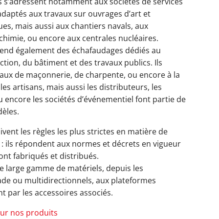
s s’adressent notamment aux sociétés de services
t adaptés aux travaux sur ouvrages d’art et
s, mais aussi aux chantiers navals, aux
rochimie, ou encore aux centrales nucléaires.
nd également des échafaudages dédiés au
ction, du bâtiment et des travaux publics. Ils
aux de maçonnerie, de charpente, ou encore à la
, les artisans, mais aussi les distributeurs, les
 encore les sociétés d’événementiel font partie de
dèles.
ent les règles les plus strictes en matière de
é : ils répondent aux normes et décrets en vigueur
ont fabriqués et distribués.
 large gamme de matériels, depuis les
de ou multidirectionnels, aux plateformes
nt par les accessoires associés.
sur nos produits