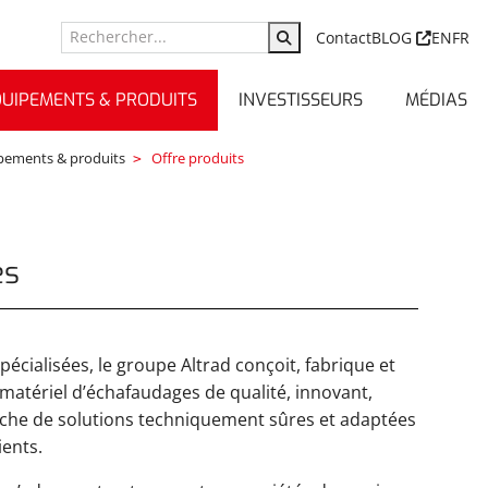
Contact
BLOG
EN
FR
QUIPEMENTS & PRODUITS
INVESTISSEURS
MÉDIAS
pements & produits
Offre produits
es
 spécialisées, le groupe Altrad conçoit, fabrique et
matériel d’échafaudages de qualité, innovant,
rche de solutions techniquement sûres et adaptées
ients.