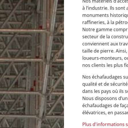
Nos matériels d’accè
à l’industrie. Ils son
monuments historique
raffineries, à la pét
Notre gamme compre
secteur de la constru
conviennent aux trav
taille de pierre. Ainsi
loueurs-monteurs, ou
nos clients les plus fi
Nos échafaudages suiv
qualité et de sécurit
dans les pays où ils s
Nous disposons d’une
échafaudages de faça
élévatrices, en passa
Plus d'informations 