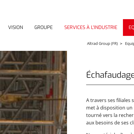
VISION
GROUPE
SERVICES À L'INDUSTRIE
E
Altrad Group (FR)
Equi
Échafaudag
A travers ses filiales
met à disposition un 
tourné vers la reche
aux besoins de ses cl